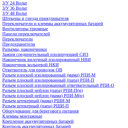
З/У 24 Вольт
З/У 36 Вольт
З/У 48 Вольт
Штекеры и гнезда прикуривателя
Переключатели и клеммы аккумуляторных батарей
Вентиляторы трюмные
Панели переключателей
Переключатели
Предохранители
Разъемы, наконечники
Зажим соединительный изолирующий СИЗ
Наконечник вилочный изолированный НВИ
Наконечник кольцевой НКИ
Ответвитель для проводов ОВ
Разъем плоский изолированный (мама) РПИ-М
Разъем плоский изолированный (папа) РПИ-П
Разъем плоский изолированный ответвительный РПИ-О
Разъем плоский нейлон (папа) РПИ-П(н)
Разъем плоский нейлон (мама) РПИ-М(н)
Разъем штекерный (мама) РШИ-М
Разъем штекерный (папа) РШИ-П
Оборудование для берегового питания
Клеммы монтажные
Крепление аккумуляторных батарей
Контроль аккумуляторных батарей