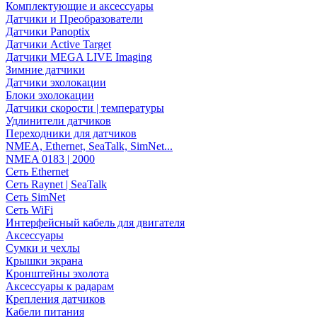
Комплектующие и аксессуары
Датчики и Преобразователи
Датчики Panoptix
Датчики Active Target
Датчики MEGA LIVE Imaging
Зимние датчики
Датчики эхолокации
Блоки эхолокации
Датчики скорости | температуры
Удлинители датчиков
Переходники для датчиков
NMEA, Ethernet, SeaTalk, SimNet...
NMEA 0183 | 2000
Сеть Ethernet
Сеть Raynet | SeaTalk
Сеть SimNet
Сеть WiFi
Интерфейсный кабель для двигателя
Аксессуары
Сумки и чехлы
Крышки экрана
Кронштейны эхолота
Аксессуары к радарам
Крепления датчиков
Кабели питания