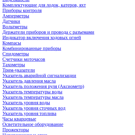
Комплектующие для лодок, катеров, яхт
Приборы контроля
Амперметры
Датчики
Вольтметры
Держатели приборов и провода с разъемами
Индикатор включения ходовых огней
Компасы
Комбинированные приборы
Спидометры
Счетчики моточасов
Тахометры
Трим-указатели
Указатель аварийной сигнализации
Указатель давления масла
Указатель положения руля (Аксиометр)
Указатель температуры воды
Указатель температуры масла
Указатель уровня воды
Указатель уровня сточных вод
Указатель уровня топлива
Часы кварцевые
Осветительное оборудование
Прожекторы