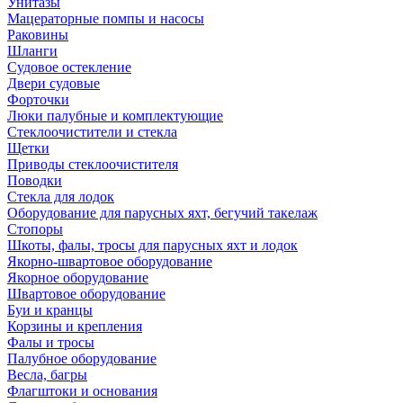
Унитазы
Мацераторные помпы и насосы
Раковины
Шланги
Судовое остекление
Двери судовые
Форточки
Люки палубные и комплектующие
Стеклоочистители и стекла
Щетки
Приводы стеклоочистителя
Поводки
Стекла для лодок
Оборудование для парусных яхт, бегучий такелаж
Стопоры
Шкоты, фалы, тросы для парусных яхт и лодок
Якорно-швартовое оборудование
Якорное оборудование
Швартовое оборудование
Буи и кранцы
Корзины и крепления
Фалы и тросы
Палубное оборудование
Весла, багры
Флагштоки и основания