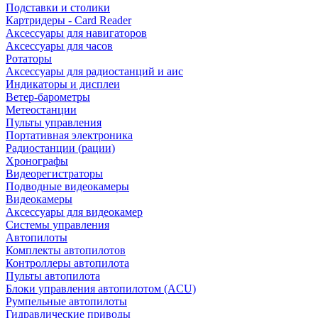
Подставки и столики
Картридеры - Card Reader
Аксессуары для навигаторов
Аксессуары для часов
Ротаторы
Аксессуары для радиостанций и аис
Индикаторы и дисплеи
Ветер-барометры
Метеостанции
Пульты управления
Портативная электроника
Радиостанции (рации)
Хронографы
Видеорегистраторы
Подводные видеокамеры
Видеокамеры
Аксессуары для видеокамер
Системы управления
Автопилоты
Комплекты автопилотов
Контроллеры автопилота
Пульты автопилота
Блоки управления автопилотом (ACU)
Румпельные автопилоты
Гидравлические приводы