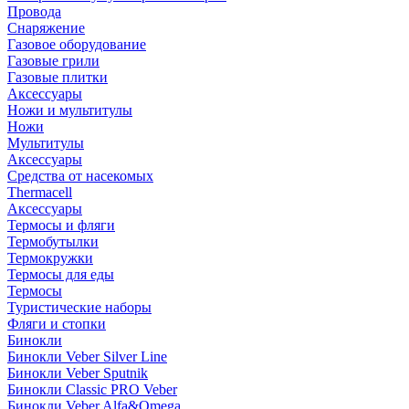
Провода
Снаряжение
Газовое оборудование
Газовые грили
Газовые плитки
Аксессуары
Ножи и мультитулы
Ножи
Мультитулы
Аксессуары
Средства от насекомых
Thermacell
Аксессуары
Термосы и фляги
Термобутылки
Термокружки
Термосы для еды
Термосы
Туристические наборы
Фляги и стопки
Бинокли
Бинокли Veber Silver Line
Бинокли Veber Sputnik
Бинокли Classic PRO Veber
Бинокли Veber Alfa&Omega