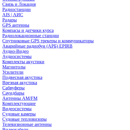
Связь и Локация
Радиостанции
AIS | АИС
Радары
GPS антенны
Компасы и датчики курса
Радиолокационные станции
Спутниковые GPS трекеры и коммуникаторы
Аварийные радиобуи (АРБ) EPIRB
Аудио-Видео
Аудиосистемы
Комплекты акустики
Магнитолы
Усилители
Подвесная акустика
Врезная акустика
Сабвуферы
Саундбары
Антенны AM/FM
Комплектующие
Видеосистемы
Судовые камеры
Cудовые тепловизоры
Телевизионные антенны
Видеокабели