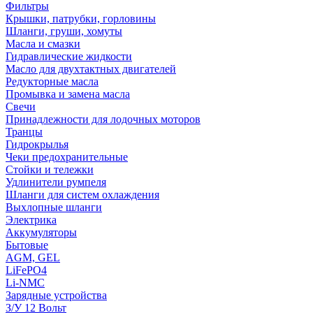
Фильтры
Крышки, патрубки, горловины
Шланги, груши, хомуты
Масла и смазки
Гидравлические жидкости
Масло для двухтактных двигателей
Редукторные масла
Промывка и замена масла
Свечи
Принадлежности для лодочных моторов
Транцы
Гидрокрылья
Чеки предохранительные
Стойки и тележки
Удлинители румпеля
Шланги для систем охлаждения
Выхлопные шланги
Электрика
Аккумуляторы
Бытовые
AGM, GEL
LiFePO4
Li-NMC
Зарядные устройства
З/У 12 Вольт