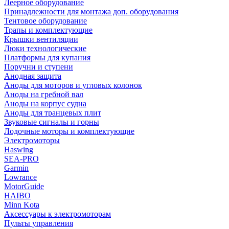
Леерное оборудование
Принадлежности для монтажа доп. оборудования
Тентовое оборудование
Трапы и комплектующие
Крышки вентиляции
Люки технологические
Платформы для купания
Поручни и ступени
Анодная защита
Аноды для моторов и угловых колонок
Аноды на гребной вал
Аноды на корпус судна
Аноды для транцевых плит
Звуковые сигналы и горны
Лодочные моторы и комплектующие
Электромоторы
Haswing
SEA-PRO
Garmin
Lowrance
MotorGuide
HAIBO
Minn Kota
Аксессуары к электромоторам
Пульты управления