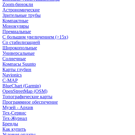
Zoom-бинокли
Астрономические
Зрительные трубы
Компактные
Монокуляры
Премиальные
С большим увеличением (>15x)
Со стабилизацией
Широкопольные
Универсальные
Солнечные
Компасы Suunto
Карты глубин
Navionics
C-MAP
BlueChart (Garmin)
OpenStreetMap (OSM)
Топографические карты
Программное обеспечение
Музей - Архив
Tex-Сервис
Тех-Журнал
Бренды
Как купить
Условия оплаты