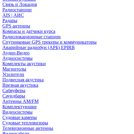
Связь и Локация
Радиостанции
AIS | АИС
Радары
GPS антенны
Компасы и датчики курса
Радиолокационные станции
Спутниковые GPS трекеры и коммуникаторы
Аварийные радиобуи (АРБ) EPIRB
Аудио-Видео
Аудиосистемы
Комплекты акустики
Магнитолы
Усилители
Подвесная акустика
Врезная акустика
Сабвуферы
Саундбары
Антенны AM/FM
Комплектующие
Видеосистемы
Судовые камеры
Cудовые тепловизоры
Телевизионные антенны
Видеокабели