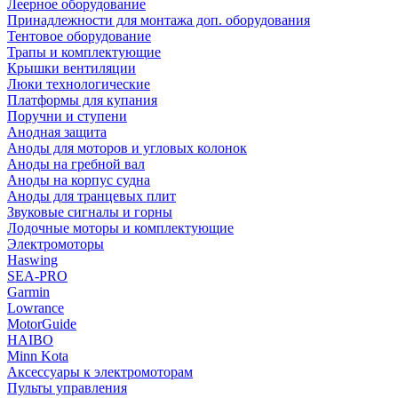
Леерное оборудование
Принадлежности для монтажа доп. оборудования
Тентовое оборудование
Трапы и комплектующие
Крышки вентиляции
Люки технологические
Платформы для купания
Поручни и ступени
Анодная защита
Аноды для моторов и угловых колонок
Аноды на гребной вал
Аноды на корпус судна
Аноды для транцевых плит
Звуковые сигналы и горны
Лодочные моторы и комплектующие
Электромоторы
Haswing
SEA-PRO
Garmin
Lowrance
MotorGuide
HAIBO
Minn Kota
Аксессуары к электромоторам
Пульты управления