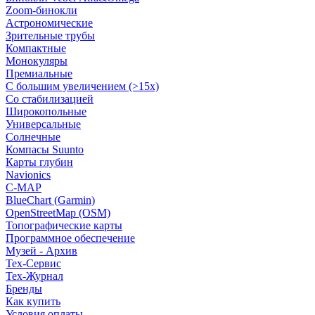
Zoom-бинокли
Астрономические
Зрительные трубы
Компактные
Монокуляры
Премиальные
С большим увеличением (>15x)
Со стабилизацией
Широкопольные
Универсальные
Солнечные
Компасы Suunto
Карты глубин
Navionics
C-MAP
BlueChart (Garmin)
OpenStreetMap (OSM)
Топографические карты
Программное обеспечение
Музей - Архив
Tex-Сервис
Тех-Журнал
Бренды
Как купить
Условия оплаты