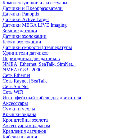
Комплектующие и аксессуары
Датчики и Преобразователи
Датчики Panoptix
Датчики Active Target
Датчики MEGA LIVE Imaging
Зимние датчики
Датчики эхолокации
Блоки эхолокации
Датчики скорости | температуры
Удлинители датчиков
Переходники для датчиков
NMEA, Ethernet, SeaTalk, SimNet...
NMEA 0183 | 2000
Сеть Ethernet
Сеть Raynet | SeaTalk
Сеть SimNet
Сеть WiFi
Интерфейсный кабель для двигателя
Аксессуары
Сумки и чехлы
Крышки экрана
Кронштейны эхолота
Аксессуары к радарам
Крепления датчиков
Кабели питания