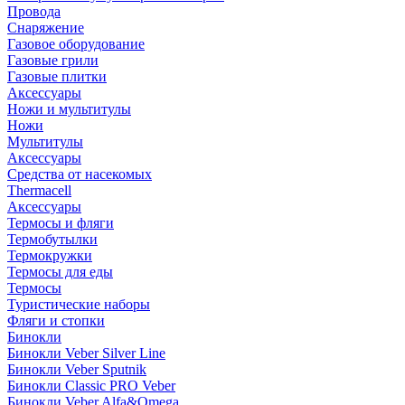
Провода
Снаряжение
Газовое оборудование
Газовые грили
Газовые плитки
Аксессуары
Ножи и мультитулы
Ножи
Мультитулы
Аксессуары
Средства от насекомых
Thermacell
Аксессуары
Термосы и фляги
Термобутылки
Термокружки
Термосы для еды
Термосы
Туристические наборы
Фляги и стопки
Бинокли
Бинокли Veber Silver Line
Бинокли Veber Sputnik
Бинокли Classic PRO Veber
Бинокли Veber Alfa&Omega