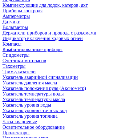
Комплектующие для лодок, катеров, яхт
Приборы контроля
Амперметры
Датчики
Вольтметры
Держатели приборов и провода с разъемами
Индикатор включения ходовых огней
Компасы
Комбинированные приборы
Спидометры
Счетчики моточасов
Тахометры
Трим-указатели
Указатель аварийной сигнализации
Указатель давления масла
Указатель положения руля (Аксиометр)
Указатель температуры воды
Указатель температуры масла
Указатель уровня воды
Указатель уровня сточных вод
Указатель уровня топлива
Часы кварцевые
Осветительное оборудование
Прожекторы