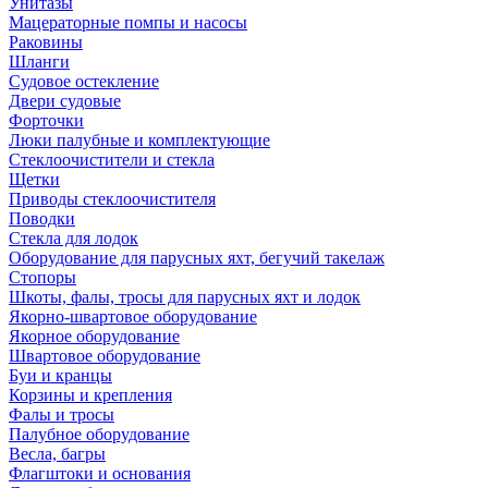
Унитазы
Мацераторные помпы и насосы
Раковины
Шланги
Судовое остекление
Двери судовые
Форточки
Люки палубные и комплектующие
Стеклоочистители и стекла
Щетки
Приводы стеклоочистителя
Поводки
Стекла для лодок
Оборудование для парусных яхт, бегучий такелаж
Стопоры
Шкоты, фалы, тросы для парусных яхт и лодок
Якорно-швартовое оборудование
Якорное оборудование
Швартовое оборудование
Буи и кранцы
Корзины и крепления
Фалы и тросы
Палубное оборудование
Весла, багры
Флагштоки и основания