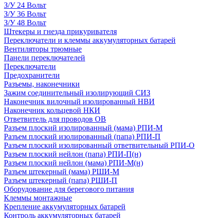
З/У 24 Вольт
З/У 36 Вольт
З/У 48 Вольт
Штекеры и гнезда прикуривателя
Переключатели и клеммы аккумуляторных батарей
Вентиляторы трюмные
Панели переключателей
Переключатели
Предохранители
Разъемы, наконечники
Зажим соединительный изолирующий СИЗ
Наконечник вилочный изолированный НВИ
Наконечник кольцевой НКИ
Ответвитель для проводов ОВ
Разъем плоский изолированный (мама) РПИ-М
Разъем плоский изолированный (папа) РПИ-П
Разъем плоский изолированный ответвительный РПИ-О
Разъем плоский нейлон (папа) РПИ-П(н)
Разъем плоский нейлон (мама) РПИ-М(н)
Разъем штекерный (мама) РШИ-М
Разъем штекерный (папа) РШИ-П
Оборудование для берегового питания
Клеммы монтажные
Крепление аккумуляторных батарей
Контроль аккумуляторных батарей