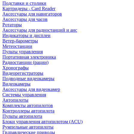
Подставки и столики
Картридеры - Card Reader
Аксессуары для навигаторов
Аксессуары для часов
Ротаторы
Аксессуары для радиостанций и аис
Индикаторы и дисплеи
Ветер-барометры
Метеостанции
Пульты управления
Портативная электроника
Радиостанции (рации)
Хронографы
Видеорегистраторы
Подводные видеокамеры
Видеокамеры
Аксессуары для видеокамер
Системы управления
Автопилоты
Комплекты автопилотов
Контроллеры автопилота
Пульты автопилота
Блоки управления автопилотом (ACU)
Румпельные автопилоты
Гидравлические приводы