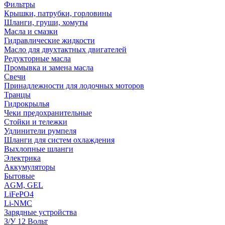
Фильтры
Крышки, патрубки, горловины
Шланги, груши, хомуты
Масла и смазки
Гидравлические жидкости
Масло для двухтактных двигателей
Редукторные масла
Промывка и замена масла
Свечи
Принадлежности для лодочных моторов
Транцы
Гидрокрылья
Чеки предохранительные
Стойки и тележки
Удлинители румпеля
Шланги для систем охлаждения
Выхлопные шланги
Электрика
Аккумуляторы
Бытовые
AGM, GEL
LiFePO4
Li-NMC
Зарядные устройства
З/У 12 Вольт