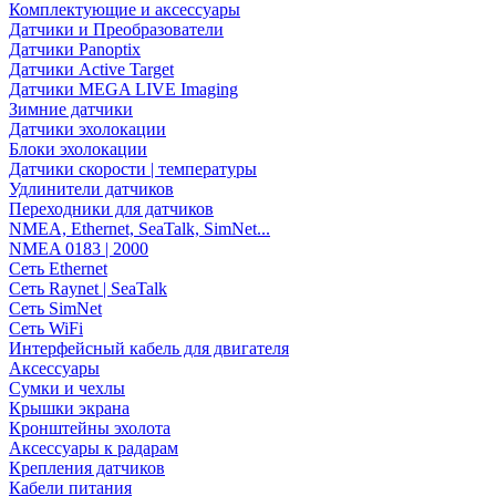
Комплектующие и аксессуары
Датчики и Преобразователи
Датчики Panoptix
Датчики Active Target
Датчики MEGA LIVE Imaging
Зимние датчики
Датчики эхолокации
Блоки эхолокации
Датчики скорости | температуры
Удлинители датчиков
Переходники для датчиков
NMEA, Ethernet, SeaTalk, SimNet...
NMEA 0183 | 2000
Сеть Ethernet
Сеть Raynet | SeaTalk
Сеть SimNet
Сеть WiFi
Интерфейсный кабель для двигателя
Аксессуары
Сумки и чехлы
Крышки экрана
Кронштейны эхолота
Аксессуары к радарам
Крепления датчиков
Кабели питания