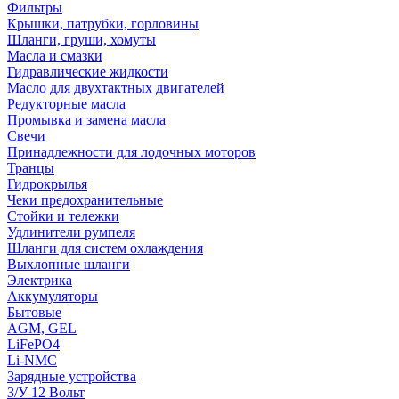
Фильтры
Крышки, патрубки, горловины
Шланги, груши, хомуты
Масла и смазки
Гидравлические жидкости
Масло для двухтактных двигателей
Редукторные масла
Промывка и замена масла
Свечи
Принадлежности для лодочных моторов
Транцы
Гидрокрылья
Чеки предохранительные
Стойки и тележки
Удлинители румпеля
Шланги для систем охлаждения
Выхлопные шланги
Электрика
Аккумуляторы
Бытовые
AGM, GEL
LiFePO4
Li-NMC
Зарядные устройства
З/У 12 Вольт