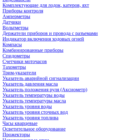
Комплектующие для лодок, катеров, яхт
Приборы контроля
Амперметры
Датчики
Вольтметры
Держатели приборов и провода с разъемами
Индикатор включения ходовых огней
Компасы
Комбинированные приборы
Спидометры
Счетчики моточасов
Тахометры
Трим-указатели
Указатель аварийной сигнализации
Указатель давления масла
Указатель положения руля (Аксиометр)
Указатель температуры воды
Указатель температуры масла
Указатель уровня воды
Указатель уровня сточных вод
Указатель уровня топлива
Часы кварцевые
Осветительное оборудование
Прожекторы