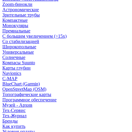
Zoom-бинокли
Астрономические
Зрительные трубы
Компактные
Монокуляры
Премиальные
С большим увеличением (>15x)
Со стабилизацией
Широкопольные
Универсальные
Солнечные
Компасы Suunto
Карты глубин
Navionics
C-MAP
BlueChart (Garmin)
OpenStreetMap (OSM)
Топографические карты
Программное обеспечение
Музей - Архив
Tex-Сервис
Тех-Журнал
Бренды
Как купить
Условия оплаты