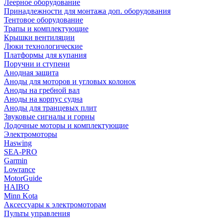
Леерное оборудование
Принадлежности для монтажа доп. оборудования
Тентовое оборудование
Трапы и комплектующие
Крышки вентиляции
Люки технологические
Платформы для купания
Поручни и ступени
Анодная защита
Аноды для моторов и угловых колонок
Аноды на гребной вал
Аноды на корпус судна
Аноды для транцевых плит
Звуковые сигналы и горны
Лодочные моторы и комплектующие
Электромоторы
Haswing
SEA-PRO
Garmin
Lowrance
MotorGuide
HAIBO
Minn Kota
Аксессуары к электромоторам
Пульты управления