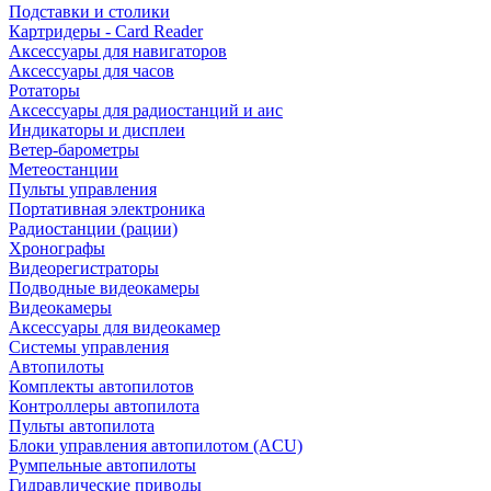
Подставки и столики
Картридеры - Card Reader
Аксессуары для навигаторов
Аксессуары для часов
Ротаторы
Аксессуары для радиостанций и аис
Индикаторы и дисплеи
Ветер-барометры
Метеостанции
Пульты управления
Портативная электроника
Радиостанции (рации)
Хронографы
Видеорегистраторы
Подводные видеокамеры
Видеокамеры
Аксессуары для видеокамер
Системы управления
Автопилоты
Комплекты автопилотов
Контроллеры автопилота
Пульты автопилота
Блоки управления автопилотом (ACU)
Румпельные автопилоты
Гидравлические приводы