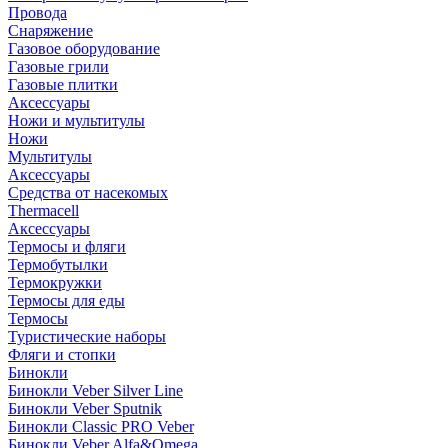
Провода
Снаряжение
Газовое оборудование
Газовые грили
Газовые плитки
Аксессуары
Ножи и мультитулы
Ножи
Мультитулы
Аксессуары
Средства от насекомых
Thermacell
Аксессуары
Термосы и фляги
Термобутылки
Термокружки
Термосы для еды
Термосы
Туристические наборы
Фляги и стопки
Бинокли
Бинокли Veber Silver Line
Бинокли Veber Sputnik
Бинокли Classic PRO Veber
Бинокли Veber Alfa&Omega