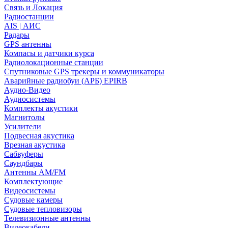
Связь и Локация
Радиостанции
AIS | АИС
Радары
GPS антенны
Компасы и датчики курса
Радиолокационные станции
Спутниковые GPS трекеры и коммуникаторы
Аварийные радиобуи (АРБ) EPIRB
Аудио-Видео
Аудиосистемы
Комплекты акустики
Магнитолы
Усилители
Подвесная акустика
Врезная акустика
Сабвуферы
Саундбары
Антенны AM/FM
Комплектующие
Видеосистемы
Судовые камеры
Cудовые тепловизоры
Телевизионные антенны
Видеокабели