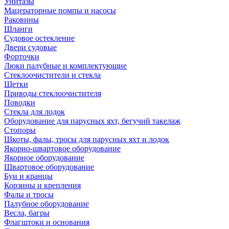
Унитазы
Мацераторные помпы и насосы
Раковины
Шланги
Судовое остекление
Двери судовые
Форточки
Люки палубные и комплектующие
Стеклоочистители и стекла
Щетки
Приводы стеклоочистителя
Поводки
Стекла для лодок
Оборудование для парусных яхт, бегучий такелаж
Стопоры
Шкоты, фалы, тросы для парусных яхт и лодок
Якорно-швартовое оборудование
Якорное оборудование
Швартовое оборудование
Буи и кранцы
Корзины и крепления
Фалы и тросы
Палубное оборудование
Весла, багры
Флагштоки и основания