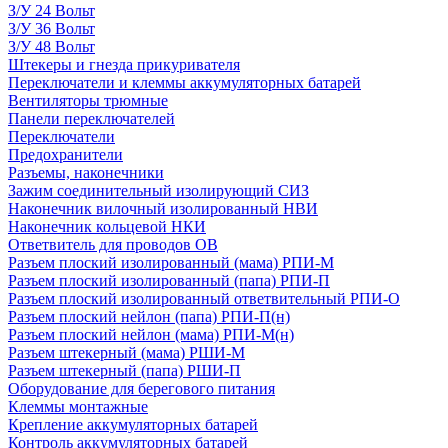
З/У 24 Вольт
З/У 36 Вольт
З/У 48 Вольт
Штекеры и гнезда прикуривателя
Переключатели и клеммы аккумуляторных батарей
Вентиляторы трюмные
Панели переключателей
Переключатели
Предохранители
Разъемы, наконечники
Зажим соединительный изолирующий СИЗ
Наконечник вилочный изолированный НВИ
Наконечник кольцевой НКИ
Ответвитель для проводов ОВ
Разъем плоский изолированный (мама) РПИ-М
Разъем плоский изолированный (папа) РПИ-П
Разъем плоский изолированный ответвительный РПИ-О
Разъем плоский нейлон (папа) РПИ-П(н)
Разъем плоский нейлон (мама) РПИ-М(н)
Разъем штекерный (мама) РШИ-М
Разъем штекерный (папа) РШИ-П
Оборудование для берегового питания
Клеммы монтажные
Крепление аккумуляторных батарей
Контроль аккумуляторных батарей