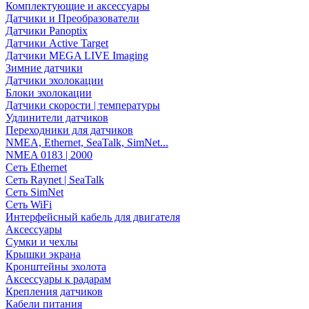
Комплектующие и аксессуары
Датчики и Преобразователи
Датчики Panoptix
Датчики Active Target
Датчики MEGA LIVE Imaging
Зимние датчики
Датчики эхолокации
Блоки эхолокации
Датчики скорости | температуры
Удлинители датчиков
Переходники для датчиков
NMEA, Ethernet, SeaTalk, SimNet...
NMEA 0183 | 2000
Сеть Ethernet
Сеть Raynet | SeaTalk
Сеть SimNet
Сеть WiFi
Интерфейсный кабель для двигателя
Аксессуары
Сумки и чехлы
Крышки экрана
Кронштейны эхолота
Аксессуары к радарам
Крепления датчиков
Кабели питания