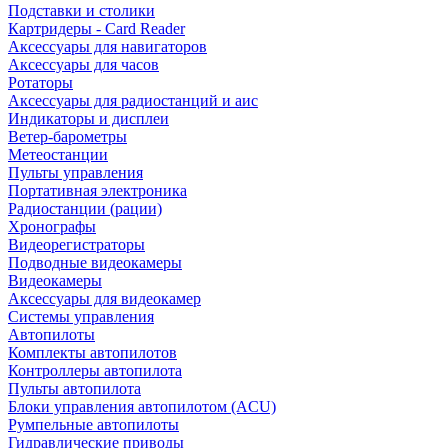
Подставки и столики
Картридеры - Card Reader
Аксессуары для навигаторов
Аксессуары для часов
Ротаторы
Аксессуары для радиостанций и аис
Индикаторы и дисплеи
Ветер-барометры
Метеостанции
Пульты управления
Портативная электроника
Радиостанции (рации)
Хронографы
Видеорегистраторы
Подводные видеокамеры
Видеокамеры
Аксессуары для видеокамер
Системы управления
Автопилоты
Комплекты автопилотов
Контроллеры автопилота
Пульты автопилота
Блоки управления автопилотом (ACU)
Румпельные автопилоты
Гидравлические приводы