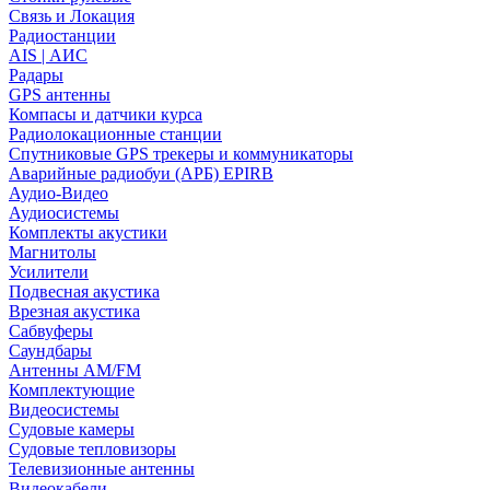
Связь и Локация
Радиостанции
AIS | АИС
Радары
GPS антенны
Компасы и датчики курса
Радиолокационные станции
Спутниковые GPS трекеры и коммуникаторы
Аварийные радиобуи (АРБ) EPIRB
Аудио-Видео
Аудиосистемы
Комплекты акустики
Магнитолы
Усилители
Подвесная акустика
Врезная акустика
Сабвуферы
Саундбары
Антенны AM/FM
Комплектующие
Видеосистемы
Судовые камеры
Cудовые тепловизоры
Телевизионные антенны
Видеокабели