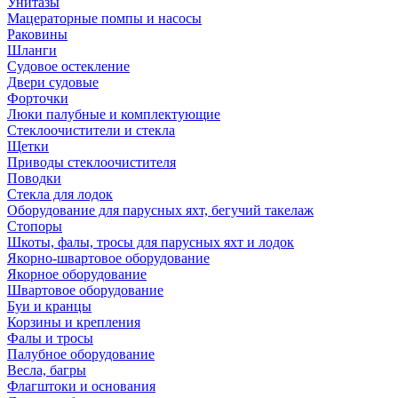
Унитазы
Мацераторные помпы и насосы
Раковины
Шланги
Судовое остекление
Двери судовые
Форточки
Люки палубные и комплектующие
Стеклоочистители и стекла
Щетки
Приводы стеклоочистителя
Поводки
Стекла для лодок
Оборудование для парусных яхт, бегучий такелаж
Стопоры
Шкоты, фалы, тросы для парусных яхт и лодок
Якорно-швартовое оборудование
Якорное оборудование
Швартовое оборудование
Буи и кранцы
Корзины и крепления
Фалы и тросы
Палубное оборудование
Весла, багры
Флагштоки и основания