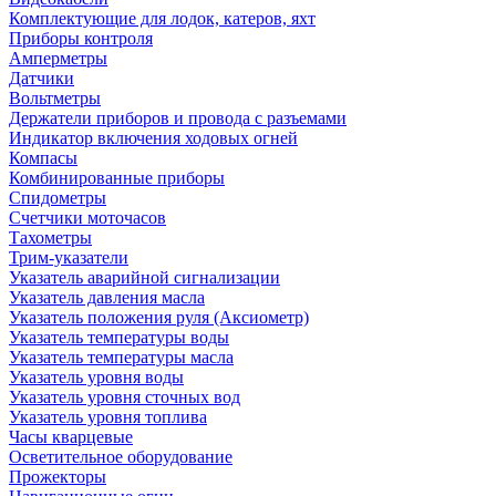
Комплектующие для лодок, катеров, яхт
Приборы контроля
Амперметры
Датчики
Вольтметры
Держатели приборов и провода с разъемами
Индикатор включения ходовых огней
Компасы
Комбинированные приборы
Спидометры
Счетчики моточасов
Тахометры
Трим-указатели
Указатель аварийной сигнализации
Указатель давления масла
Указатель положения руля (Аксиометр)
Указатель температуры воды
Указатель температуры масла
Указатель уровня воды
Указатель уровня сточных вод
Указатель уровня топлива
Часы кварцевые
Осветительное оборудование
Прожекторы