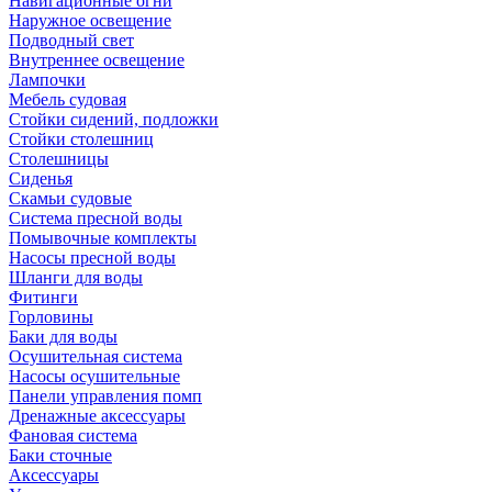
Навигационные огни
Наружное освещение
Подводный свет
Внутреннее освещение
Лампочки
Мебель судовая
Стойки сидений, подложки
Стойки столешниц
Столешницы
Сиденья
Скамьи судовые
Система пресной воды
Помывочные комплекты
Насосы пресной воды
Шланги для воды
Фитинги
Горловины
Баки для воды
Осушительная система
Насосы осушительные
Панели управления помп
Дренажные аксессуары
Фановая система
Баки сточные
Аксессуары